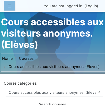
Skip to main content
Side panel
You are not logged in. (
Log in
)
Cours accessibles aux
visiteurs anonymes.
(Elèves)
Home
Courses
Cours accessibles aux visiteurs anonymes. (Elèves)
Course categories:
Search courses