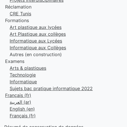
Projets interdisciplinaires
Réclamation
CRE Tunis
Formations
Art plastique aux lycées
Art Plastique aux collèges
Informatique aux Lycées
Informatique aux Collèges
Autres (en construction)
Examens
Arts & plastiques
Technologie
Informatique
Sujets bac pratique informatique 2022
Français ‎(fr)‎
العربية ‎(ar)‎
English ‎(en)‎
Français ‎(fr)‎