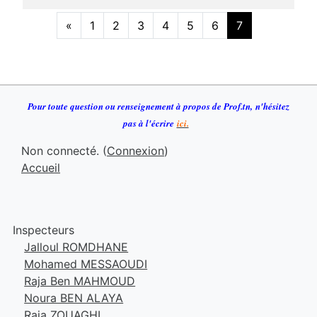
«
1
2
3
4
5
6
7
Précédent
(actuel)
Pour toute question ou renseignement à propos de Prof.tn
,
n
'h
ésitez
pas à l'écrire
ici.
Non connecté. (
Connexion
)
Accueil
Inspecteurs
Jalloul ROMDHANE
Mohamed MESSAOUDI
Raja Ben MAHMOUD
Noura BEN ALAYA
Raja ZOUAGHI