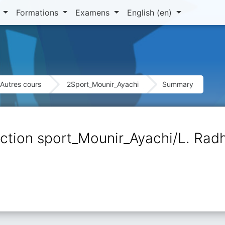
n
Formations
Examens
English ‎(en)‎
Autres cours
2Sport_Mounir_Ayachi
Summary
ection sport_Mounir_Ayachi/L. Ra