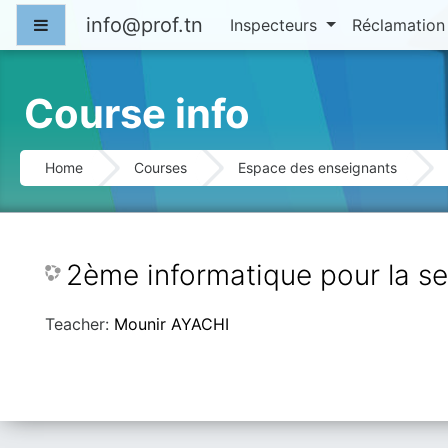
Skip to main content
info@prof.tn
Side panel
Inspecteurs
Réclamatio
Course info
Home
Courses
Espace des enseignants
2ème informatique pour la s
Teacher:
Mounir AYACHI