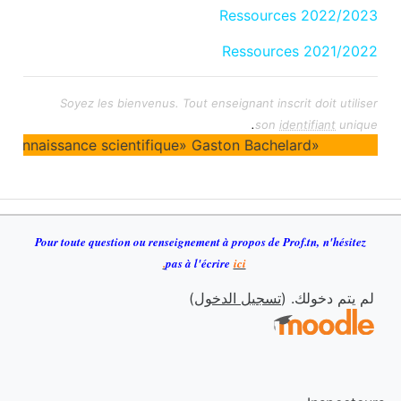
Ressources 2022/2023
Ressources 2021/2022
Soyez les bienvenus. Tout enseignant inscrit doit utiliser
.
son
identifiant
unique
«C'est en termes d'obstacles qu'il faut poser le problème de la connaissance scientifique» Gaston Bachelard.
Pour toute question ou renseignement à propos de Prof.tn
,
n
'h
ésitez
pas à l'écrire
ici.
لم يتم دخولك. (
تسجيل الدخول
)