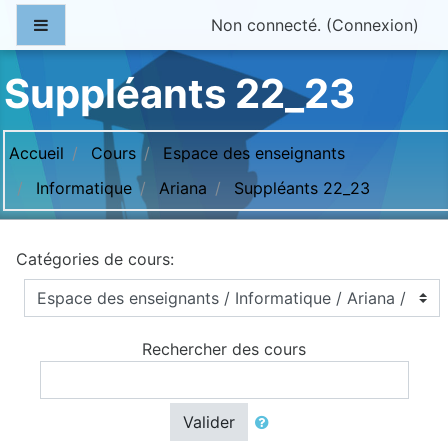
Passer au contenu principal
Panneau latéral
Non connecté. (
Connexion
)
Suppléants 22_23
Accueil
Cours
Espace des enseignants
Informatique
Ariana
Suppléants 22_23
Catégories de cours:
Rechercher des cours
Valider