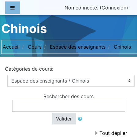
Passer au contenu principal
Panneau latéral
Non connecté. (
Connexion
)
Chinois
Accueil
Cours
Espace des enseignants
Chinois
Catégories de cours:
Rechercher des cours
Valider
Tout déplier